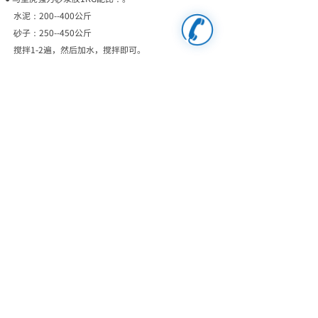
水泥：200--400公斤
砂子：250--450公斤
搅拌1-2遍，然后加水，搅拌即可。
【注意事项】
● 施工温度应5℃至35℃;
● 请勿放在小孩可能接触到的地方;
● 如不慎入眼，请及时用清水冲洗并就医；
●本产品属于添加剂，不能单独使用，应接比例掺入水泥
砂浆才有效果。
上一个：
生态地固
下一个：
真石漆
招商热线：4009158260 |
电话：0792-2789188
邮箱：110245794@qq.com
地址：佛山市禅城区南庄镇东围工业区